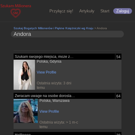
Przyłącz się!
Artykuły
Start
Zaloguj
Szukaj Bogatych Milionerów i Piękne Księżniczki wg Kraju
> Andora
Andora
Szukam swojego miejsca, moze znajde je...
54
Polska, Gdynia
View Profile
Ostatnia wizyta: 3 dni
temu
Zwracam uwage na osobe dorosla pewna...
64
Polska, Warszawa
View Profile
Ostatnia wizyta: > 1 m-c
temu