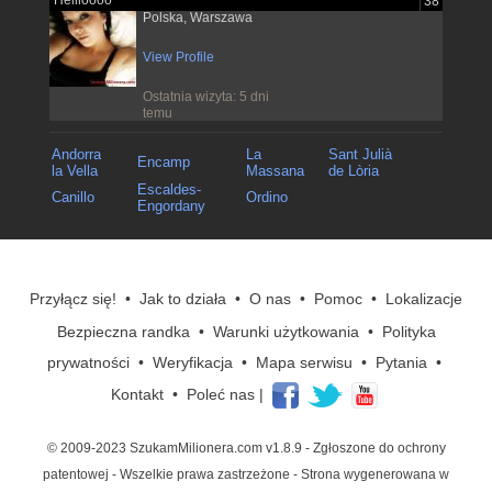
Hellloooo
38
Polska, Warszawa
View Profile
Ostatnia wizyta: 5 dni
temu
Andorra
La
Sant Julià
Encamp
la Vella
Massana
de Lòria
Escaldes-
Canillo
Ordino
Engordany
Przyłącz się!
•
Jak to działa
•
O nas
•
Pomoc
•
Lokalizacje
Bezpieczna randka
•
Warunki użytkowania
•
Polityka
prywatności
•
Weryfikacja
•
Mapa serwisu
•
Pytania
•
Kontakt
•
Poleć nas
|
© 2009-2023 SzukamMilionera.com v1.8.9
- Zgłoszone do ochrony
patentowej - Wszelkie prawa zastrzeżone - Strona wygenerowana w