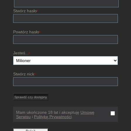
Stwórz hasło
*
Powtórz hasło
*
Jesteś...
*
Stwórz nick
*
Mam ukończone 18 lat i akceptuję
Umowę
Serwisu
i
Politykę Prywatności
.