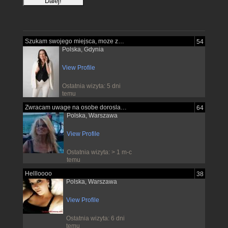
Szukam swojego miejsca, moze znajde je...
54
Polska, Gdynia
View Profile
Ostatnia wizyta: 5 dni
temu
Zwracam uwage na osobe dorosla pewna...
64
Polska, Warszawa
View Profile
Ostatnia wizyta: > 1 m-c
temu
Hellloooo
38
Polska, Warszawa
View Profile
Ostatnia wizyta: 6 dni
temu