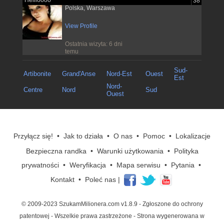
Hellloooo
38
Polska, Warszawa
View Profile
Ostatnia wizyta: 6 dni
temu
Sud-
Artibonite
Grand'Anse
Nord-Est
Ouest
Est
Nord-
Centre
Nord
Sud
Ouest
Przyłącz się!
•
Jak to działa
•
O nas
•
Pomoc
•
Lokalizacje
Bezpieczna randka
•
Warunki użytkowania
•
Polityka
prywatności
•
Weryfikacja
•
Mapa serwisu
•
Pytania
•
Kontakt
•
Poleć nas
|
© 2009-2023 SzukamMilionera.com v1.8.9
- Zgłoszone do ochrony
patentowej - Wszelkie prawa zastrzeżone - Strona wygenerowana w