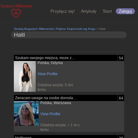
Przyłącz się!
Artykuły
Start
Zaloguj
Szukaj Bogatych Milionerów i Piękne Księżniczki wg Kraju
> Haiti
Haiti
Szukam swojego miejsca, moze znajde je...
54
Polska, Gdynia
View Profile
Ostatnia wizyta: 5 dni
temu
Zwracam uwage na osobe dorosla pewna...
64
Polska, Warszawa
View Profile
Ostatnia wizyta: > 1 m-c
temu