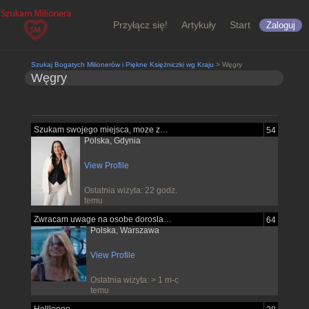
Przyłącz się!
Artykuły
Start
Zaloguj
Szukaj Bogatych Milionerów i Piękne Księżniczki wg Kraju
> Węgry
Węgry
Szukam swojego miejsca, moze znajde je...
54
Polska, Gdynia
View Profile
Ostatnia wizyta: 22 godz.
temu
Zwracam uwage na osobe dorosla pewna...
64
Polska, Warszawa
View Profile
Ostatnia wizyta: > 1 m-c
temu