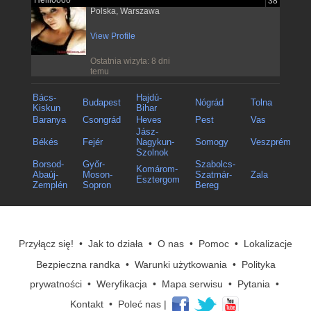
Hellloooo
38
Polska, Warszawa
View Profile
Ostatnia wizyta: 8 dni
temu
Bács-
Hajdú-
Budapest
Nógrád
Tolna
Kiskun
Bihar
Baranya
Csongrád
Heves
Pest
Vas
Jász-
Békés
Fejér
Nagykun-
Somogy
Veszprém
Szolnok
Borsod-
Győr-
Szabolcs-
Komárom-
Abaúj-
Moson-
Szatmár-
Zala
Esztergom
Zemplén
Sopron
Bereg
Przyłącz się!
•
Jak to działa
•
O nas
•
Pomoc
•
Lokalizacje
Bezpieczna randka
•
Warunki użytkowania
•
Polityka
prywatności
•
Weryfikacja
•
Mapa serwisu
•
Pytania
•
Kontakt
•
Poleć nas
|