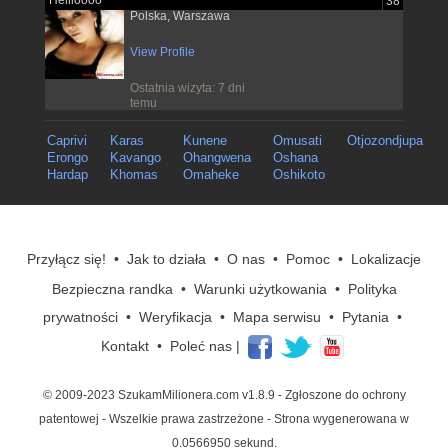
Hellloooo
38
Polska, Warszawa
View Profile
Ostatnia wizyta: 7 dni
temu
Caprivi
Karas
Kunene
Omusati
Otjozondjupa
Erongo
Kavango
Ohangwena
Oshana
Hardap
Khomas
Omaheke
Oshikoto
Przyłącz się!
•
Jak to działa
•
O nas
•
Pomoc
•
Lokalizacje
Bezpieczna randka
•
Warunki użytkowania
•
Polityka
prywatności
•
Weryfikacja
•
Mapa serwisu
•
Pytania
•
Kontakt
•
Poleć nas
|
© 2009-2023 SzukamMilionera.com v1.8.9
- Zgłoszone do ochrony
patentowej - Wszelkie prawa zastrzeżone - Strona wygenerowana w
0.0566950 sekund.