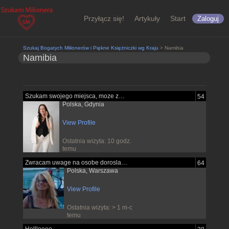
Przyłącz się!
Artykuły
Start
Zaloguj
Szukaj Bogatych Milionerów i Piękne Księżniczki wg Kraju
> Namibia
Namibia
Szukam swojego miejsca, moze znajde je...
54
Polska, Gdynia
View Profile
Ostatnia wizyta: 10 godz.
temu
Zwracam uwage na osobe dorosla pewna...
64
Polska, Warszawa
View Profile
Ostatnia wizyta: > 1 m-c
temu