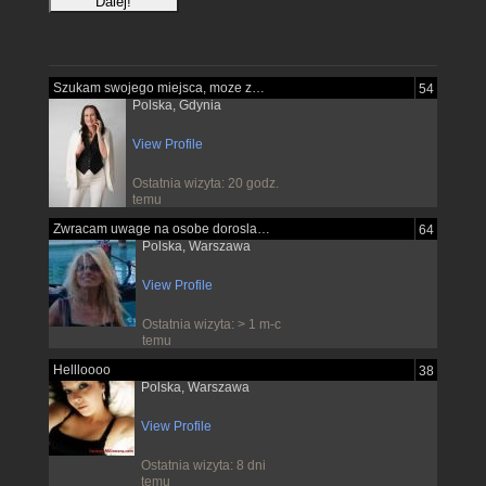
Szukam swojego miejsca, moze znajde je...
54
Polska, Gdynia
View Profile
Ostatnia wizyta: 20 godz.
temu
Zwracam uwage na osobe dorosla pewna...
64
Polska, Warszawa
View Profile
Ostatnia wizyta: > 1 m-c
temu
Hellloooo
38
Polska, Warszawa
View Profile
Ostatnia wizyta: 8 dni
temu