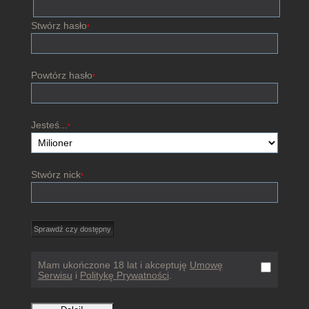
Stwórz hasło
*
Powtórz hasło
*
Jesteś...
*
Stwórz nick
*
Mam ukończone 18 lat i akceptuję
Umowę
Serwisu
i
Politykę Prywatności
.