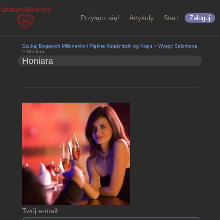
Przyłącz się!
Artykuły
Start
Zaloguj
Szukaj Bogatych Milionerów i Piękne Księżniczki wg Kraju
>
Wyspy Salomona
> Honiara
Honiara
Twój e-mail
*