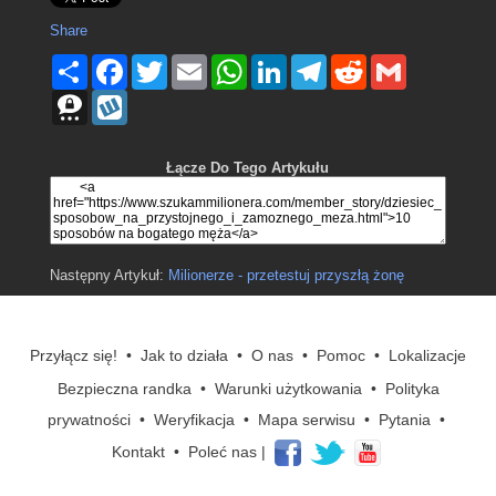
Share
Podziel
Facebook
Twitter
Email
WhatsApp
LinkedIn
Telegram
Reddit
Gmail
się
Threema
Wykop
Łącze Do Tego Artykułu
Następny Artykuł:
Milionerze - przetestuj przyszłą żonę
Przyłącz się!
•
Jak to działa
•
O nas
•
Pomoc
•
Lokalizacje
Bezpieczna randka
•
Warunki użytkowania
•
Polityka
prywatności
•
Weryfikacja
•
Mapa serwisu
•
Pytania
•
Kontakt
•
Poleć nas
|