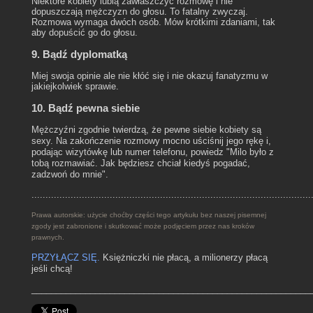
Niektóre kobiety lubią zawłaszczyć rozmowę i nie
dopuszczają mężczyzn do głosu. To fatalny zwyczaj.
Rozmowa wymaga dwóch osób. Mów krótkimi zdaniami, tak
aby dopuścić go do głosu.
9. Bądź dyplomatką
Miej swoja opinie ale nie kłóć się i nie okazuj fanatyzmu w
jakiejkolwiek sprawie.
10. Bądź pewna siebie
Mężczyźni zgodnie twierdzą, że pewne siebie kobiety są
sexy. Na zakończenie rozmowy mocno uściśnij jego rękę i,
podając wizytówkę lub numer telefonu, powiedz "Milo było z
tobą rozmawiać. Jak będziesz chciał kiedyś pogadać,
zadzwoń do mnie".
....................................................................................................
Prawa autorskie: użycie choćby części tego artykułu bez naszej pisemnej
zgody jest zabronione i skutkować może podjęciem przez nas kroków
prawnych.
PRZYŁĄCZ SIĘ.
Księżniczki nie płacą, a milionerzy płacą
jeśli chcą!
_________________________________________________________