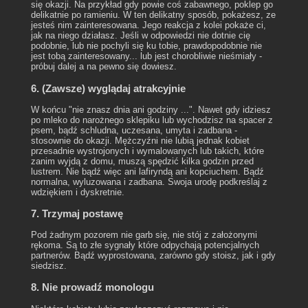
się okazji. Na przykład gdy powie coś zabawnego, poklep go
delikatnie po ramieniu. W ten delikatny sposób, pokażesz, ze
jesteś nim zainteresowana. Jego reakcja z kolei pokaże ci,
jak na niego działasz. Jeśli w odpowiedzi nie dotnie cię
podobnie, lub nie pochyli się ku tobie, prawdopodobnie nie
jest tobą zainteresowany... lub jest chorobliwie nieśmiały -
próbuj dalej a na pewno się dowiesz.
6. (Zawsze) wyglądaj atrakcyjnie
W końcu "nie znasz dnia ani godziny ...". Nawet gdy idziesz
po mleko do narożnego sklepiku lub wychodzisz na spacer z
psem, bądź schludna, uczesana, umyta i zadbana -
stosownie do okazji. Mężczyźni nie lubią jednak kobiet
przesadnie wystrojonych i wymalowanych lub takich, które
zanim wyjdą z domu, muszą spędzić kilka godzin przed
lustrem. Nie bądź więc ani lafiryndą ani kopciuchem. Bądź
normalna, wyluzowana i zadbana. Swoja urodę podkreślaj z
wdziękiem i dyskretnie.
7. Trzymaj postawę
Pod żadnym pozorem nie garb się, nie stój z założonymi
rękoma. Są to złe sygnały które odpychają potencjalnych
partnerów. Bądź wyprostowana, zarówno gdy stoisz, jak i gdy
siedzisz.
8. Nie prowadź monologu