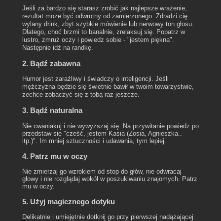
Jeśli za bardzo się starasz zrobić jak najlepsze wrażenie,
rezultat może być odwrotny od zamierzonego. Zdradzi cię
wylany drink, zbyt szybkie mówienie lub nerwowy ton głosu.
Dlatego, choć brzmi to banalnie, zrelaksuj się. Popatrz w
lustro, zmruż oczy i powiedz sobie - "jestem piękna".
Następnie idź na randkę.
2. Bądź zabawna
Humor jest zaraźliwy i świadczy o inteligencji. Jeśli
mężczyzna będzie się świetnie bawił w twoim towarzystwie,
zechce zobaczyć się z tobą raz jeszcze.
3. Bądź naturalna
Nie cwaniakuj i nie wywyższaj się. Na przywitanie powiedz po
przedstaw się "cześć, jestem Kasia (Zosia, Agnieszka..
itp.)". Im mniej sztuczności i udawania, tym lepiej.
4. Patrz mu w oczy
Nie zmierzaj go wzrokiem od stop do głów, nie odwracaj
głowy i nie rozglądaj wokół w poszukiwaniu znajomych. Patrz
mu w oczy.
5. Użyj magicznego dotyku
Delikatnie i umiejętnie dotknij go przy pierwszej nadążającej