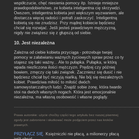
współczucie, chęć niesienia pomocy itp. Istnieje mniejsze
prawdopodobieństwo, ze kobieta inteligentna cię skrzywdzi.
Owszem, inteligentna kobieta jest większym wyzwaniem, ale
dostarcza więcej radości i potrafi zaskoczyć. Inteligentną
kobietą się nie znudzisz. Przy mądrej kobiecie będziesz
chciał się rozwijać. Jeśli jesteś prawdziwym mężczyzną,
nigdy nie zwiążesz się z głupszą od siebie.
10. Jest niezależna
Zależna od ciebie kobieta przyciąga - potrzebuje twojej
pomocy w załatwianiu ważnych życiowych spraw przez co ty
stajesz się taki ważny... Ale to pułapka. Pułapka, w którą
wpada niezliczona ilości mężczyzn. Prędzej czy później
bowiem, zmęczy cię taki związek. Zaczniesz się dusić i nie
będziesz chciał być niczyją niańką. Nie bój się niezależnych
kobiet. Prawdziwa miłość to miłość dwóch
samowystarczalnych ludzi. Znajdź sobie żonę, która twardo
stoi na dwóch własnych nogach. Która jest emocjonalnie
niezależna, ma własną osobowość i własne poglądy.
....................................................................................................
Prawa autorskie: użycie choćby części tego artykułu bez naszej pisemnej
zgody jest zabronione i skutkować może podjęciem przez nas kroków
prawnych.
PRZYŁĄCZ SIĘ.
Księżniczki nie płacą, a milionerzy płacą
jeśli chcą!