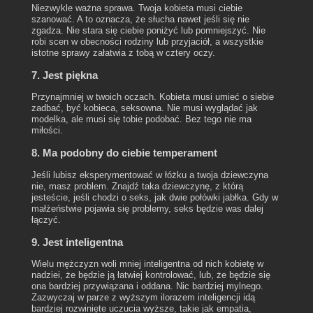
Niezwykle ważna sprawa. Twoja kobieta musi ciebie
szanować. A to oznacza, że słucha nawet jeśli się nie
zgadza. Nie stara się ciebie poniżyć lub pomniejszyć. Nie
robi scen w obecności rodziny lub przyjaciół, a wszystkie
istotne sprawy załatwia z tobą w cztery oczy.
7. Jest piękna
Przynajmniej w twoich oczach. Kobieta musi umieć o siebie
zadbać, być kobieca, seksowna. Nie musi wyglądać jak
modelka, ale musi się tobie podobać. Bez tego nie ma
miłości.
8. Ma podobny do ciebie temperament
Jeśli lubisz eksperymentować w łóżku a twoja dziewczyna
nie, masz problem. Znajdź taka dziewczynę, z którą
jesteście, jeśli chodzi o seks, jak dwie połówki jabłka. Gdy w
małżeństwie pojawia się problemy, seks będzie was dalej
łączyć.
9. Jest inteligentna
Wielu mężczyzn woli mniej inteligentna od nich kobietę w
nadziei, że będzie ją łatwiej kontrolować, lub, że będzie się
ona bardziej przywiązana i oddana. Nic bardziej mylnego.
Zazwyczaj w parze z wyższym ilorazem inteligencji idą
bardziej rozwinięte uczucia wyższe, takie jak empatia,