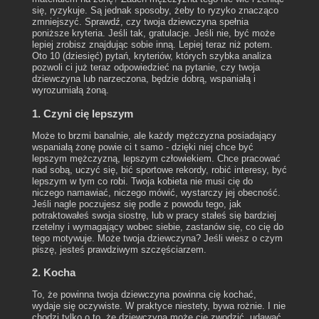
się, ryzykuje. Są jednak sposoby, żeby to ryzyko znacząco
zmniejszyć. Sprawdź, czy twoja dziewczyna spełnia
poniższe kryteria. Jeśli tak, gratulacje. Jeśli nie, być może
lepiej zrobisz znajdując sobie inną. Lepiej teraz niż potem.
Oto 10 (dziesięć) pytań, kryteriów, których szybka analiza
pozwoli ci już teraz odpowiedzieć na pytanie, czy twoja
dziewczyna lub narzeczona, będzie dobrą, wspaniałą i
wyrozumiałą żoną.
1. Czyni cię lepszym
Może to brzmi banalnie, ale każdy mężczyzna posiadający
wspaniałą żonę powie ci t samo - dzięki niej chce być
lepszym mężczyzną, lepszym człowiekiem. Chce pracować
nad sobą, uczyć się, bić sportowe rekordy, robić interesy, być
lepszym w tym co robi. Twoja kobieta nie musi cię do
niczego namawiać, niczego mówić, wystarczy jej obecność.
Jeśli nagle poczujesz się podle z powodu tego, jak
potraktowałeś swoja siostrę, lub w pracy stałeś się bardziej
rzetelny i wymagający wobec siebie, zastanów się, co cię do
tego motywuje. Może twoja dziewczyna? Jeśli wiesz o czym
piszę, jesteś prawdziwym szczęściarzem.
2. Kocha
To, że powinna twoja dziewczyna powinna cię kochać,
wydaje się oczywiste. W praktyce niestety, bywa rożnie. I nie
chodzi tylko o to, że dziewczyna może cię zwodzić, udawać