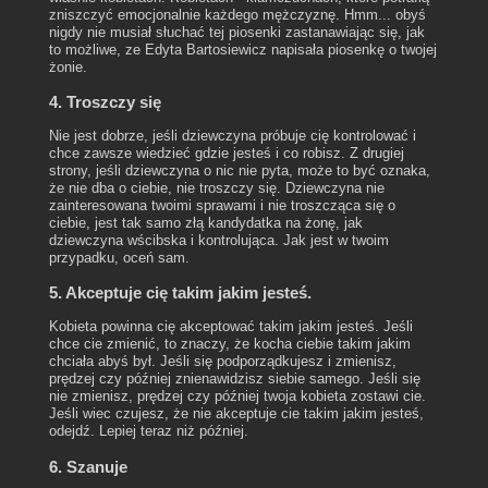
zniszczyć emocjonalnie każdego mężczyznę. Hmm... obyś
nigdy nie musiał słuchać tej piosenki zastanawiając się, jak
to możliwe, ze Edyta Bartosiewicz napisała piosenkę o twojej
żonie.
4. Troszczy się
Nie jest dobrze, jeśli dziewczyna próbuje cię kontrolować i
chce zawsze wiedzieć gdzie jesteś i co robisz. Z drugiej
strony, jeśli dziewczyna o nic nie pyta, może to być oznaka,
że nie dba o ciebie, nie troszczy się. Dziewczyna nie
zainteresowana twoimi sprawami i nie troszcząca się o
ciebie, jest tak samo złą kandydatka na żonę, jak
dziewczyna wścibska i kontrolująca. Jak jest w twoim
przypadku, oceń sam.
5. Akceptuje cię takim jakim jesteś.
Kobieta powinna cię akceptować takim jakim jesteś. Jeśli
chce cie zmienić, to znaczy, że kocha ciebie takim jakim
chciała abyś był. Jeśli się podporządkujesz i zmienisz,
prędzej czy później znienawidzisz siebie samego. Jeśli się
nie zmienisz, prędzej czy później twoja kobieta zostawi cie.
Jeśli wiec czujesz, że nie akceptuje cie takim jakim jesteś,
odejdź. Lepiej teraz niż później.
6. Szanuje