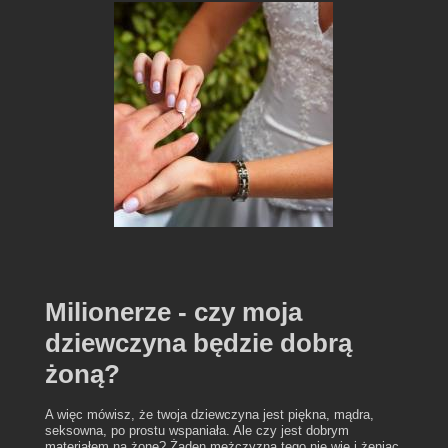
Milionerze - czy moja
dziewczyna będzie dobrą
żoną?
A więc mówisz, że twoja dziewczyna jest piękna, mądra,
seksowna, po prostu wspaniała. Ale czy jest dobrym
materiałem na żonę? Żaden mężczyzna tego nie wie i żeniąc