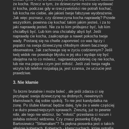
że kocha. Rzecz w tym, że dziewczynie może się wydawać
iż kocha, podczas gdy w rzeczywistości nie potrafi kochać,
lub kocha nie ciebie, ale jakieś twoje fałszywe wyobrażenie.
Jak więc poznasz, czy dziewczyna kocha naprawdę? Przede
wszystkim, powinna cię kochać takim jakim jesteś, i za to
jaki naprawdę jesteś. Nie za to kim próbujesz być, lub kim
chciałbyś być. Lub kim ona chciałaby abyś był. Jeśli
naprawdę cie kocha, zaakceptuje a nawet pokocha twoje
wady. Postaraj się na chwile zapomnieć co was łączy i
popatrz na swoja dziewczynę chłodnym okiem bacznego
obserwatora. Jak zachowuje się w życiu codziennym? Jeśli
twój widok nie powoduje błysku w jej oku i wydaje się być
obojętna na to co mówisz, najprawdopodobniej cię nie kocha,
lub nie ma pojęcia czym jest miłość. Jeśli zaś twoja nagła
wizyta lub telefon rozpalają ja, jest szansa, że uczucie jest
prawdziwe.
3. Nie kłamie
To brzmi brutalnie i może boleć , ale jeśli zdarza ci się
przyłapać swoja dziewczynę na drobnych, niewinnych
kłamstwach, daj sobie spokój. To nie jest kandydatka na
żonę. Po ślubie kłamać będzie dalej, tyle że o wiele częściej
i w dużo poważniejszych sprawach. Zresztą, już to pewnie
robi, ale tego nie widzisz, bo "miłość" przesłania ci rozum i
osłabia ostrość widzenia. Czy znasz piosenkę Edyty
Bartosiewicz "Skłamałam"? Ta piękna piosenka jest o takich
właśnie kobietach. Kobietach - kłamczuchach, które potrafią