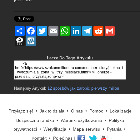
_________________________________________________________
Podziel
Facebook
Twitter
Email
WhatsApp
LinkedIn
Telegram
Reddit
Gmail
się
Threema
Wykop
Łącze Do Tego Artykułu
Następny Artykuł:
12 sposbów jak zarobic pierwszy milion
Przyłącz się!
•
Jak to działa
•
O nas
•
Pomoc
•
Lokalizacje
Bezpieczna randka
•
Warunki użytkowania
•
Polityka
prywatności
•
Weryfikacja
•
Mapa serwisu
•
Pytania
•
Kontakt
•
Poleć nas
|